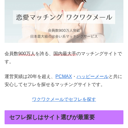
会員数
900万人
を誇る、
国内最大手
のマッチングサイトで
す。
運営実績は20年を超え、
PCMAX
・
ハッピーメール
と共に
安心してセフレを探せるマッチングサイトです。
ワクワクメールでセフレを探す
セフレ探しはサイト選びが最重要