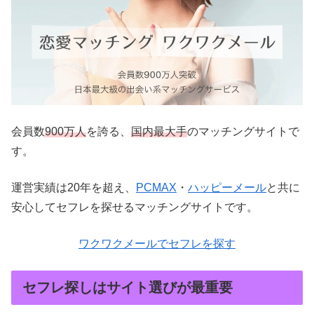
会員数
900万人
を誇る、
国内最大手
のマッチングサイトで
す。
運営実績は20年を超え、
PCMAX
・
ハッピーメール
と共に
安心してセフレを探せるマッチングサイトです。
ワクワクメールでセフレを探す
セフレ探しはサイト選びが最重要