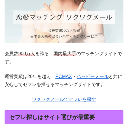
会員数
900万人
を誇る、
国内最大手
のマッチングサイトで
す。
運営実績は20年を超え、
PCMAX
・
ハッピーメール
と共に
安心してセフレを探せるマッチングサイトです。
ワクワクメールでセフレを探す
セフレ探しはサイト選びが最重要