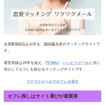
会員数
900万人
を誇る、
国内最大手
のマッチングサイトで
す。
運営実績は20年を超え、
PCMAX
・
ハッピーメール
と共に
安心してセフレを探せるマッチングサイトです。
ワクワクメールでセフレを探す
セフレ探しはサイト選びが最重要