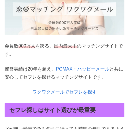
会員数
900万人
を誇る、
国内最大手
のマッチングサイトで
す。
運営実績は20年を超え、
PCMAX
・
ハッピーメール
と共に
安心してセフレを探せるマッチングサイトです。
ワクワクメールでセフレを探す
セフレ探しはサイト選びが最重要
水が無い砂漠で魚を釣りに行っても時間の無駄であるよう