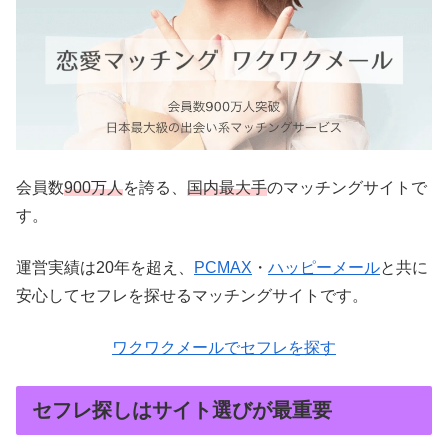
会員数
900万人
を誇る、
国内最大手
のマッチングサイトで
す。
運営実績は20年を超え、
PCMAX
・
ハッピーメール
と共に
安心してセフレを探せるマッチングサイトです。
ワクワクメールでセフレを探す
セフレ探しはサイト選びが最重要