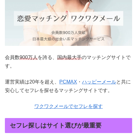
会員数
900万人
を誇る、
国内最大手
のマッチングサイトで
す。
運営実績は20年を超え、
PCMAX
・
ハッピーメール
と共に
安心してセフレを探せるマッチングサイトです。
ワクワクメールでセフレを探す
セフレ探しはサイト選びが最重要