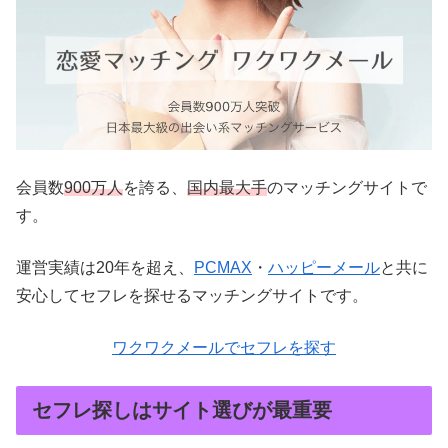
会員数
900万人
を誇る、
国内最大手
のマッチングサイトで
す。
運営実績は20年を超え、
PCMAX
・
ハッピーメール
と共に
安心してセフレを探せるマッチングサイトです。
ワクワクメールでセフレを探す
セフレ探しはサイト選びが最重要