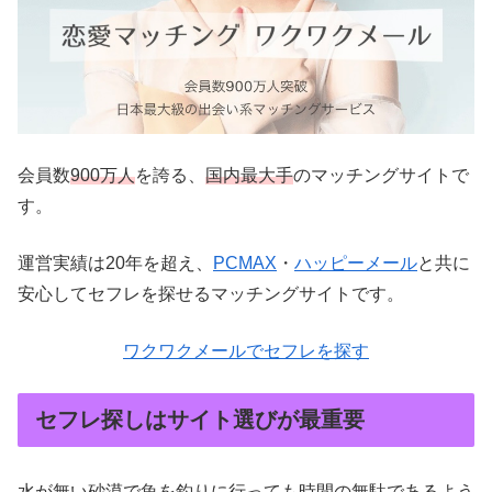
会員数
900万人
を誇る、
国内最大手
のマッチングサイトで
す。
運営実績は20年を超え、
PCMAX
・
ハッピーメール
と共に
安心してセフレを探せるマッチングサイトです。
ワクワクメールでセフレを探す
セフレ探しはサイト選びが最重要
水が無い砂漠で魚を釣りに行っても時間の無駄であるよう