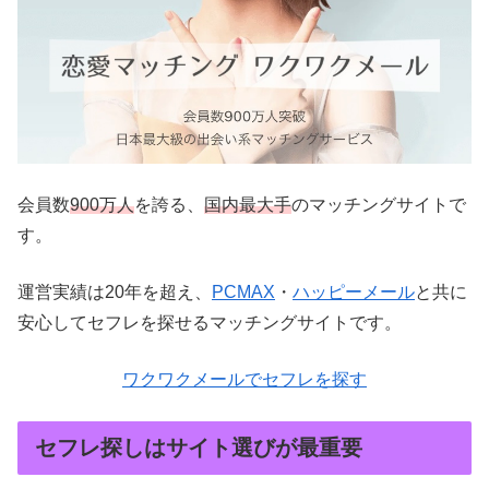
会員数
900万人
を誇る、
国内最大手
のマッチングサイトで
す。
運営実績は20年を超え、
PCMAX
・
ハッピーメール
と共に
安心してセフレを探せるマッチングサイトです。
ワクワクメールでセフレを探す
セフレ探しはサイト選びが最重要