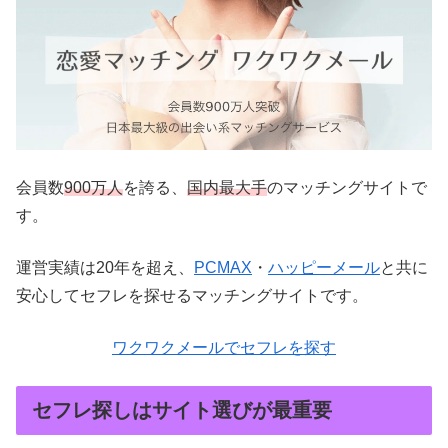
会員数
900万人
を誇る、
国内最大手
のマッチングサイトで
す。
運営実績は20年を超え、
PCMAX
・
ハッピーメール
と共に
安心してセフレを探せるマッチングサイトです。
ワクワクメールでセフレを探す
セフレ探しはサイト選びが最重要