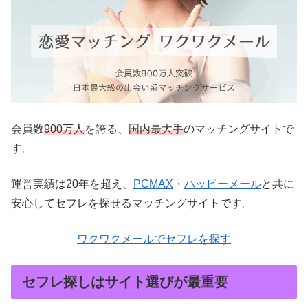
会員数
900万人
を誇る、
国内最大手
のマッチングサイトで
す。
運営実績は20年を超え、
PCMAX
・
ハッピーメール
と共に
安心してセフレを探せるマッチングサイトです。
ワクワクメールでセフレを探す
セフレ探しはサイト選びが最重要