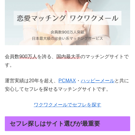
会員数
900万人
を誇る、
国内最大手
のマッチングサイトで
す。
運営実績は20年を超え、
PCMAX
・
ハッピーメール
と共に
安心してセフレを探せるマッチングサイトです。
ワクワクメールでセフレを探す
セフレ探しはサイト選びが最重要