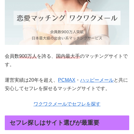
会員数
900万人
を誇る、
国内最大手
のマッチングサイトで
す。
運営実績は20年を超え、
PCMAX
・
ハッピーメール
と共に
安心してセフレを探せるマッチングサイトです。
ワクワクメールでセフレを探す
セフレ探しはサイト選びが最重要