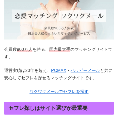
会員数
900万人
を誇る、
国内最大手
のマッチングサイトで
す。
運営実績は20年を超え、
PCMAX
・
ハッピーメール
と共に
安心してセフレを探せるマッチングサイトです。
ワクワクメールでセフレを探す
セフレ探しはサイト選びが最重要