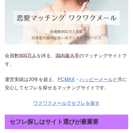
会員数
900万人
を誇る、
国内最大手
のマッチングサイトで
す。
運営実績は20年を超え、
PCMAX
・
ハッピーメール
と共に
安心してセフレを探せるマッチングサイトです。
ワクワクメールでセフレを探す
セフレ探しはサイト選びが最重要