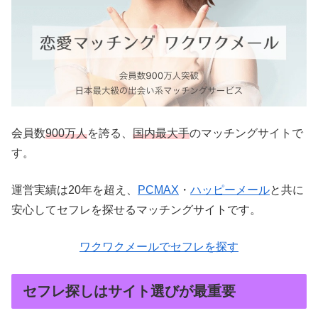
会員数
900万人
を誇る、
国内最大手
のマッチングサイトで
す。
運営実績は20年を超え、
PCMAX
・
ハッピーメール
と共に
安心してセフレを探せるマッチングサイトです。
ワクワクメールでセフレを探す
セフレ探しはサイト選びが最重要