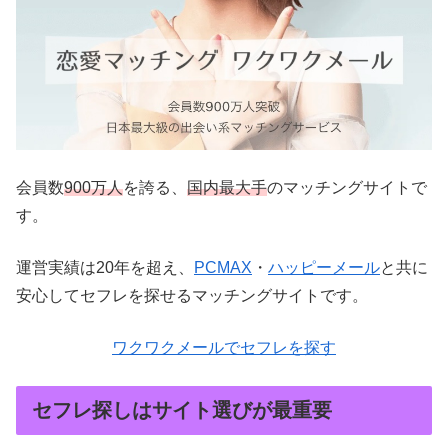
会員数
900万人
を誇る、
国内最大手
のマッチングサイトで
す。
運営実績は20年を超え、
PCMAX
・
ハッピーメール
と共に
安心してセフレを探せるマッチングサイトです。
ワクワクメールでセフレを探す
セフレ探しはサイト選びが最重要