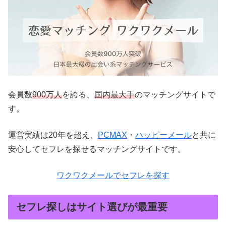
会員数
900万人
を誇る、
国内最大手
のマッチングサイトで
す。
運営実績は20年を超え、
PCMAX
・
ハッピーメール
と共に
安心してセフレを探せるマッチングサイトです。
ワクワクメールでセフレを探す
セフレ探しはサイト選びが最重要