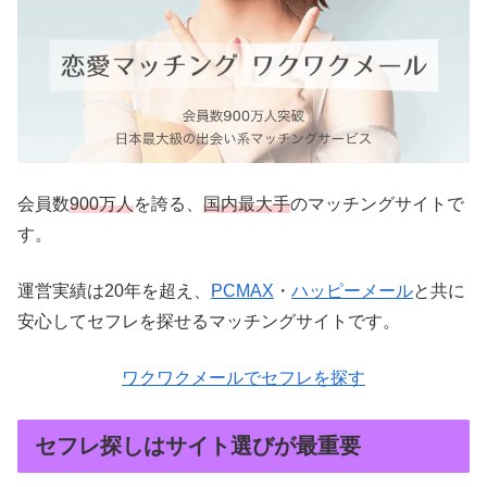
会員数
900万人
を誇る、
国内最大手
のマッチングサイトで
す。
運営実績は20年を超え、
PCMAX
・
ハッピーメール
と共に
安心してセフレを探せるマッチングサイトです。
ワクワクメールでセフレを探す
セフレ探しはサイト選びが最重要