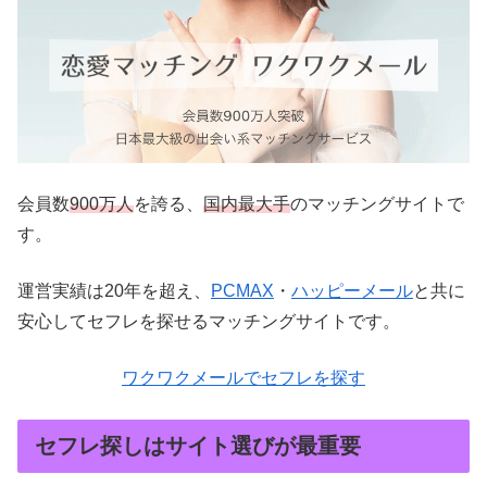
会員数
900万人
を誇る、
国内最大手
のマッチングサイトで
す。
運営実績は20年を超え、
PCMAX
・
ハッピーメール
と共に
安心してセフレを探せるマッチングサイトです。
ワクワクメールでセフレを探す
セフレ探しはサイト選びが最重要