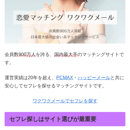
会員数
900万人
を誇る、
国内最大手
のマッチングサイトで
す。
運営実績は20年を超え、
PCMAX
・
ハッピーメール
と共に
安心してセフレを探せるマッチングサイトです。
ワクワクメールでセフレを探す
セフレ探しはサイト選びが最重要