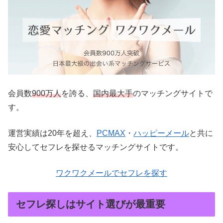
会員数
900万人
を誇る、
国内最大手
のマッチングサイトで
す。
運営実績は20年を超え、
PCMAX
・
ハッピーメール
と共に
安心してセフレを探せるマッチングサイトです。
ワクワクメールでセフレを探す
セフレ探しはサイト選びが最重要