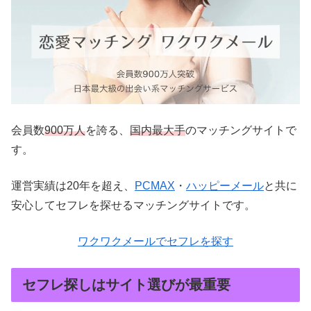
会員数
900万人
を誇る、
国内最大手
のマッチングサイトで
す。
運営実績は20年を超え、
PCMAX
・
ハッピーメール
と共に
安心してセフレを探せるマッチングサイトです。
ワクワクメールでセフレを探す
セフレ探しはサイト選びが最重要