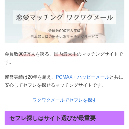
会員数
900万人
を誇る、
国内最大手
のマッチングサイトで
す。
運営実績は20年を超え、
PCMAX
・
ハッピーメール
と共に
安心してセフレを探せるマッチングサイトです。
ワクワクメールでセフレを探す
セフレ探しはサイト選びが最重要