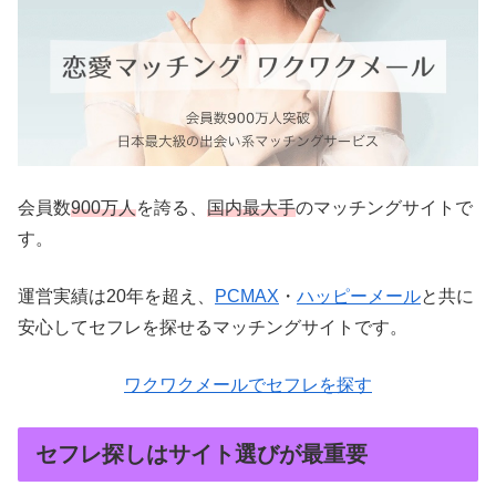
会員数
900万人
を誇る、
国内最大手
のマッチングサイトで
す。
運営実績は20年を超え、
PCMAX
・
ハッピーメール
と共に
安心してセフレを探せるマッチングサイトです。
ワクワクメールでセフレを探す
セフレ探しはサイト選びが最重要