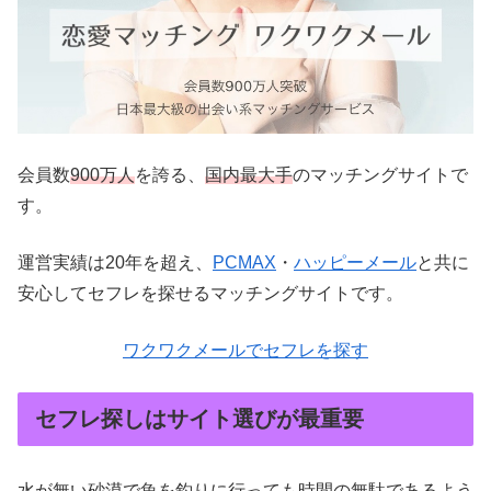
会員数
900万人
を誇る、
国内最大手
のマッチングサイトで
す。
運営実績は20年を超え、
PCMAX
・
ハッピーメール
と共に
安心してセフレを探せるマッチングサイトです。
ワクワクメールでセフレを探す
セフレ探しはサイト選びが最重要
水が無い砂漠で魚を釣りに行っても時間の無駄であるよう