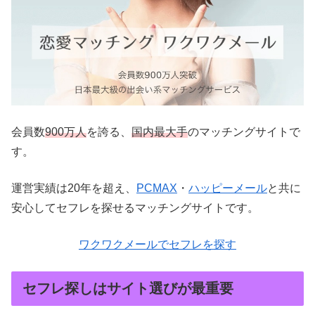
会員数
900万人
を誇る、
国内最大手
のマッチングサイトで
す。
運営実績は20年を超え、
PCMAX
・
ハッピーメール
と共に
安心してセフレを探せるマッチングサイトです。
ワクワクメールでセフレを探す
セフレ探しはサイト選びが最重要